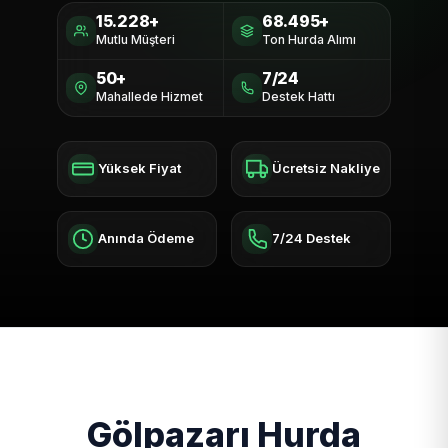
15.228+
68.495+
Mutlu Müşteri
Ton Hurda Alımı
50+
7/24
Mahallede Hizmet
Destek Hattı
Yüksek Fiyat
Ücretsiz Nakliye
Anında Ödeme
7/24 Destek
Gölpazarı Hurda