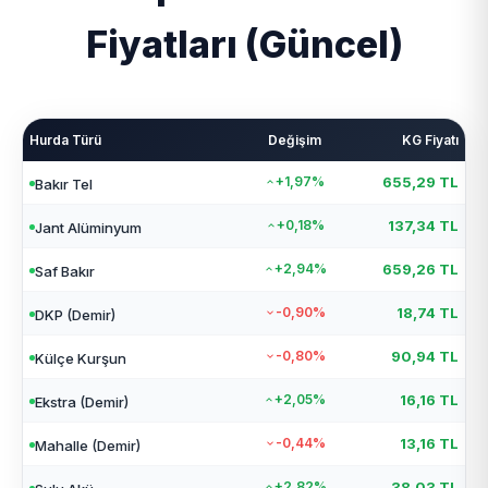
Fiyatları (Güncel)
Hurda Türü
Değişim
KG Fiyatı
+1,97%
655,29 TL
Bakır Tel
+0,18%
137,34 TL
Jant Alüminyum
+2,94%
659,26 TL
Saf Bakır
-0,90%
18,74 TL
DKP (Demir)
-0,80%
90,94 TL
Külçe Kurşun
+2,05%
16,16 TL
Ekstra (Demir)
-0,44%
13,16 TL
Mahalle (Demir)
+2,82%
38,03 TL