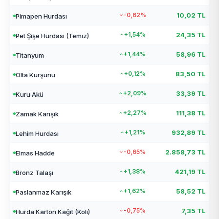
-0,62%
10,02 TL
Pimapen Hurdası
+1,54%
24,35 TL
Pet Şişe Hurdası (Temiz)
+1,44%
58,96 TL
Titanyum
+0,12%
83,50 TL
Olta Kurşunu
+2,09%
33,39 TL
Kuru Akü
+2,27%
111,38 TL
Zamak Karışık
+1,21%
932,89 TL
Lehim Hurdası
-0,65%
2.858,73 TL
Elmas Hadde
+1,38%
421,19 TL
Bronz Talaşı
+1,62%
58,52 TL
Paslanmaz Karışık
-0,75%
7,35 TL
Hurda Karton Kağıt (Koli)