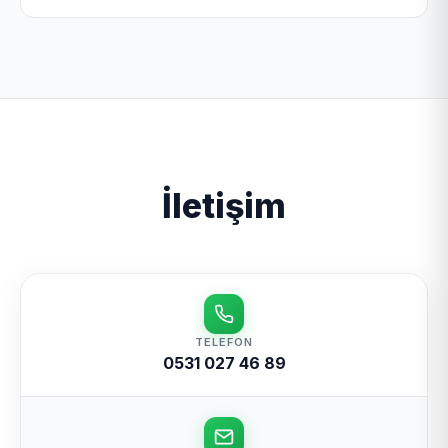
fiyatlar ile değerinde almakta ve geri dönüşüme
Gölpazarı hurdacı olarak İstanbul ilinin toplam 7
kazandırmaktadır. Ayrıca bina yıkımı ve fabrika
ilçesinde geniş bir mobil ağ ile hizmet veriyoruz.
sökümü hizmetlerini vermektedir. Kapıda nakit
Özellikle Bozüyük, Söğüt, Yenipazar, İnhisar
ödeme ve hızlı havale/EFT yöntemi ile çalışmaktadır.
ilçelerinde yoğun hizmet vermekteyiz.
İletişim
TELEFON
0531 027 46 89