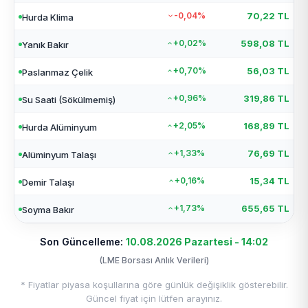
-0,04%
70,22 TL
Hurda Klima
+0,02%
598,08 TL
Yanık Bakır
+0,70%
56,03 TL
Paslanmaz Çelik
+0,96%
319,86 TL
Su Saati (Sökülmemiş)
+2,05%
168,89 TL
Hurda Alüminyum
+1,33%
76,69 TL
Alüminyum Talaşı
+0,16%
15,34 TL
Demir Talaşı
+1,73%
655,65 TL
Soyma Bakır
Son Güncelleme:
10.08.2026 Pazartesi - 14:02
(LME Borsası Anlık Verileri)
* Fiyatlar piyasa koşullarına göre günlük değişiklik gösterebilir.
Güncel fiyat için lütfen arayınız.