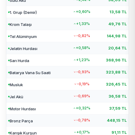
Sulu Akü
+0,60%
13,58 TL
1. Grup (Demir)
+1,33%
49,76 TL
Krom Talaşı
-0,82%
144,98 TL
Tel Alüminyum
+0,58%
20,64 TL
Jelatin Hurdası
+1,23%
368,96 TL
Sarı Hurda
-0,93%
323,88 TL
Batarya Vana Su Saati
-0,19%
326,45 TL
Musluk
-0,69%
36,58 TL
Jel Akü
+0,32%
37,59 TL
Motor Hurdası
-0,78%
448,15 TL
Bronz Parça
+0,17%
91,11 TL
Karışık Kurşun